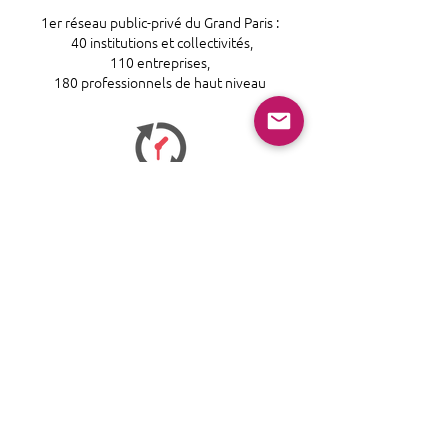
1er réseau public-privé du Grand Paris :
40 institutions et collectivités,
110 entreprises,
180 professionnels de haut niveau
RÉACTIVITÉ
Notre association permet l’identification
rapide et opérationnelle des problématiques
transdisciplinaires et multisecteurs du Grand
Paris
SAVOIR-FAIRE