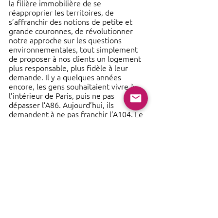
la filière immobilière de se 
réapproprier les territoires, de 
s’affranchir des notions de petite et 
grande couronnes, de révolutionner 
notre approche sur les questions 
environnementales, tout simplement 
de proposer à nos clients un logement 
plus responsable, plus fidèle à leur 
demande. Il y a quelques années 
encore, les gens souhaitaient vivre à 
l’intérieur de Paris, puis ne pas 
dépasser l’A86. Aujourd’hui, ils 
demandent à ne pas franchir l’A104. Le 
cercle ne cesse de s’agrandir. Et les 
gares du Grand Paris vont réduire 
encore la frontière entre grande et 
petite couronnes.
« Toutes nos opérations sont 100 % 
compensées carbone »
« Nous avons une approche d’éco-
conception pour les projets que nous 